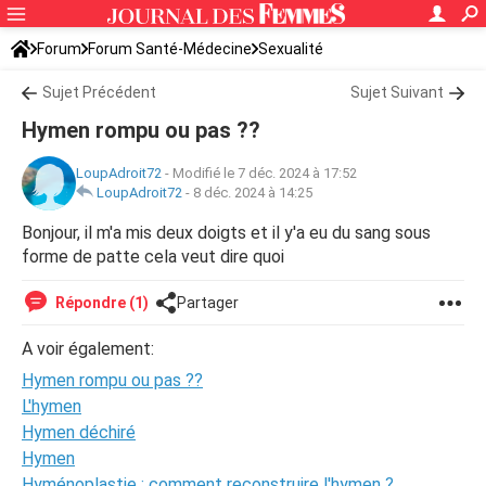
Forum
Forum Santé-Médecine
Sexualité
Sujet Précédent
Sujet Suivant
Hymen rompu ou pas ??
LoupAdroit72
-
Modifié le 7 déc. 2024 à 17:52
LoupAdroit72
-
8 déc. 2024 à 14:25
Bonjour, il m'a mis deux doigts et il y'a eu du sang sous
forme de patte cela veut dire quoi
Répondre (1)
Partager
A voir également:
Hymen rompu ou pas ??
L'hymen
Hymen déchiré
Hymen
Hyménoplastie : comment reconstruire l'hymen ?