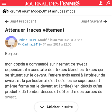
Forum
Forum Mode
DIY et astuces mode
Sujet Précédent
Sujet Suivant
Attenuer traces vêtement
Carlina_8419
-
Modifié le 30 mai 2021 à 00:29
Carlina_8419
-
31 mai 2021 à 22:05
Bonjour,
mon copain a commandé sur internet ce sweat
cependant il a constaté des traces blanches, traces qui
se situent sur le devant, l’arrière mais aussi à l’intérieur du
sweat et la particularité c’est qu’elles se superposent
(même forme sur le devant et l’arrière) j’en déduis qu’un
produit a dû tomber dessus et déteindre ces parties du
sweat.
Afficher la suite
Il y’ a-t-il une astuce pour attenuer ces tâches ?