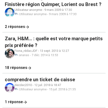
Finistère région Quimper, Lorient ou Brest ?
Utilisateur anonyme
-
9 mars 2009 à 17:30
Utilisateur anonyme
-
9 mars 2009 à 17:30
2 réponses
Zara, H&M... : quelle est votre marque petits
prix préférée ?
Fiona_rédacJDF
-
13 sept. 2013 à 12:27
ananas
-
7 déc. 2014 à 13:53
18 réponses
comprendre un ticket de caisse
decdec2010
-
12 juil. 2018 à 18:47
Utilisateur anonyme
-
15 juil. 2018 à 21:35
1 réponse