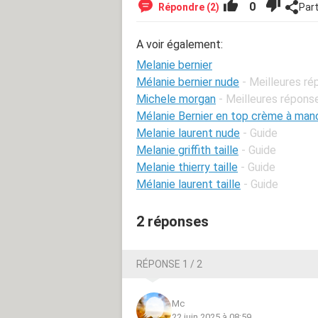
0
Répondre (2)
Par
A voir également:
Melanie bernier
Mélanie bernier nude
- Meilleures r
Michele morgan
- Meilleures répons
Mélanie Bernier en top crème à manc
Melanie laurent nude
- Guide
Melanie griffith taille
- Guide
Melanie thierry taille
- Guide
Mélanie laurent taille
- Guide
2 réponses
RÉPONSE 1 / 2
Mc
22 juin 2025 à 08:59