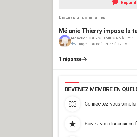
Répond
Discussions similaires
Mélanie Thierry impose la t
redactionJDF
-
30 août 2025 à 17:15
Eniger
-
30 août 2025 à 17:15
1 réponse
DEVENEZ MEMBRE EN QUEL
Connectez-vous simplem
Suivez vos discussions 