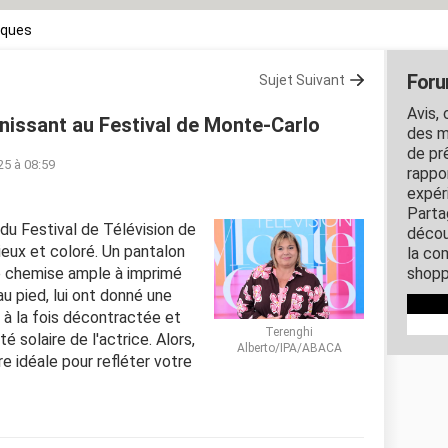
rques
Foru
Sujet Suivant
Avis,
unissant au Festival de Monte-Carlo
des m
de pr
25 à 08:59
rappor
expér
Parta
 du Festival de Télévision de
décou
eux et coloré. Un pantalon
la co
ne chemise ample à imprimé
shopp
au pied, lui ont donné une
, à la fois décontractée et
Terenghi
é solaire de l'actrice. Alors,
Alberto/IPA/ABACA
re idéale pour refléter votre