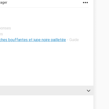
tager
éponses
es
hes bouffantes et jupe noire pailletée
- Guide