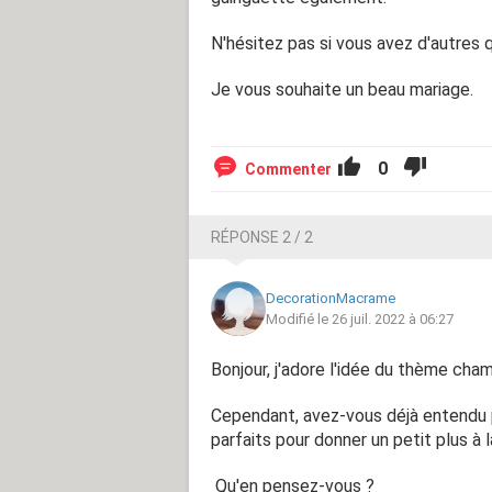
N'hésitez pas si vous avez d'autres 
Je vous souhaite un beau mariage.
0
Du coup je me disais qu'il fallait po
Commenter
accessoires champêtre aussi bien po
invités. Je pensais par exemple à ce
RÉPONSE 2 / 2
fleur et les hommes un nœud papillon 
style d'accessoire mais si vous ave
DecorationMacrame
Modifié le 26 juil. 2022 à 06:27
Bonjour, j'adore l'idée du thème cham
Cependant, avez-vous déjà entendu p
parfaits pour donner un petit plus à 
Qu'en pensez-vous ?