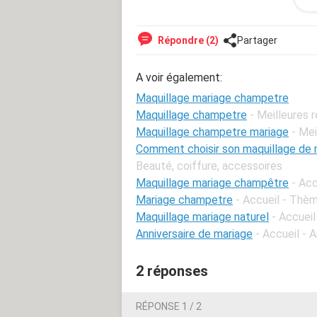
Répondre (2)
Partager
A voir également:
Maquillage mariage champetre
Maquillage champetre
- Meilleures 
Maquillage champetre mariage
- Me
Comment choisir son maquillage de m
Beauté, coiffure, accessoires
Maquillage mariage champêtre
- Acc
Mariage champetre
- Accueil - Thè
Maquillage mariage naturel
- Accueil
Anniversaire de mariage
- Accueil - 
2 réponses
RÉPONSE 1 / 2