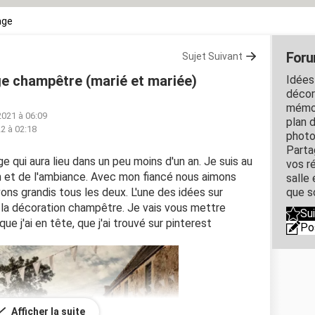
age
Foru
Sujet Suivant
e champêtre (marié et mariée)
Idées
décor
mémor
 2021 à 06:09
plan 
22 à 02:18
photo
Parta
e qui aura lieu dans un peu moins d'un an. Je suis au
vos ré
on et de l'ambiance. Avec mon fiancé nous aimons
salle
ns grandis tous les deux. L'une des idées sur
que s
 la décoration champêtre. Je vais vous mettre
Su
e j'ai en tête, que j'ai trouvé sur pinterest
Po
Afficher la suite