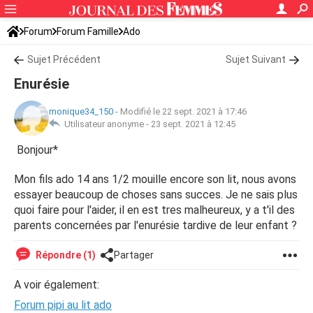
Forum
Forum Famille
Ado
Sujet Précédent
Sujet Suivant
Enurésie
monique34_150
-
Modifié le 22 sept. 2021 à 17:46
Utilisateur anonyme -
23 sept. 2021 à 12:45
Bonjour*
Mon fils ado 14 ans 1/2 mouille encore son lit, nous avons
essayer beaucoup de choses sans succes. Je ne sais plus
quoi faire pour l'aider, il en est tres malheureux, y a t'il des
parents concernées par l'enurésie tardive de leur enfant ?
Répondre (1)
Partager
A voir également:
Forum pipi au lit ado