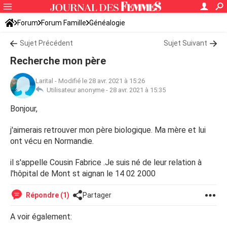
Forum
Forum Famille
Généalogie
Sujet Précédent
Sujet Suivant
Recherche mon père
Larital
-
Modifié le 28 avr. 2021 à 15:26
Utilisateur anonyme -
28 avr. 2021 à 15:35
Bonjour,
j'aimerais retrouver mon père biologique. Ma mère et lui
ont vécu en Normandie.
il s'appelle Cousin Fabrice .Je suis né de leur relation à
l'hôpital de Mont st aignan le 14 02 2000
Répondre (1)
Partager
A voir également: