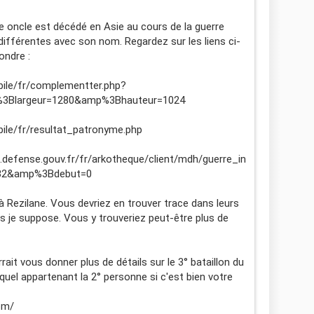
oncle est décédé en Asie au cours de la guerre
s différentes avec son nom. Regardez sur les liens ci-
ondre :
ile/fr/complementter.php?
3Blargeur=1280&amp%3Bhauteur=1024
ile/fr/resultat_patronyme.php
efense.gouv.fr/fr/arkotheque/client/mdh/guerre_in
6332&amp%3Bdebut=0
 à Rezilane. Vous devriez en trouver trace dans leurs
ès je suppose. Vous y trouveriez peut-être plus de
ait vous donner plus de détails sur le 3° bataillon du
uquel appartenant la 2° personne si c'est bien votre
om/