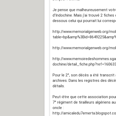
Je pense que malheureusement votre 
d'Indochine. Mais j'ai trouvé 2 fiche
dessous celui qui pourrait lui corresp
http://www.memorialgenweb.org/mob
table=bp&amp%3Bid=8649225&amp%
http://www.memorialgenweb.org/mob
http://www.memoiredeshommes.sga.d
dochine/detail_fiche.php?ref=160
Pour le 2°, son décès a été transcrit
archives. Dans les registres des déc
détails.
Peut-être que cette association pourr
7° régiment de tirailleurs algériens a
oncle :
http://amicaledu7emerta.blogspot.c