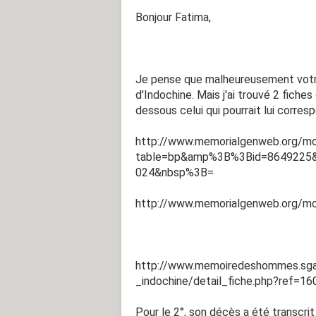
Bonjour Fatima,
Je pense que malheureusement votre
d'Indochine. Mais j'ai trouvé 2 fiche
dessous celui qui pourrait lui corres
http://www.memorialgenweb.org/mo
table=bp&amp%3B%3Bid=8649225
024&nbsp%3B=
http://www.memorialgenweb.org/mo
http://www.memoiredeshommes.sga.
_indochine/detail_fiche.php?ref
Pour le 2°, son décès a été transcrit