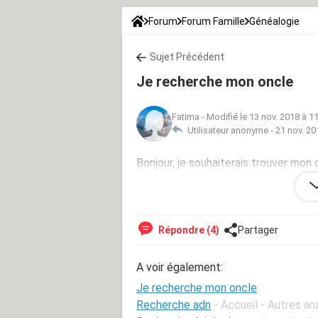
Forum
Forum Famille
Généalogie
Sujet Précédent
Je recherche mon oncle
Fatima
-
Modifié le 13 nov. 2018 à 1
Utilisateur anonyme -
21 nov. 20
Bonjour, je souhaiterais trouver mon
France pendant la guerre mondiale
Répondre (4)
Partager
A voir également:
Je recherche mon oncle
Recherche adn
- Accueil - Autres an