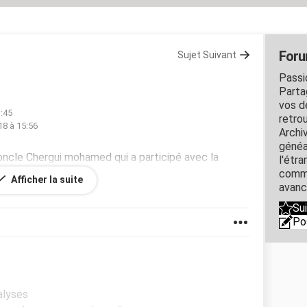
Foru
Sujet Suivant
Passio
Parta
vos d
1:45
retro
18 à 15:56
Archiv
généa
 oncle Chergui mohamed qui a participé avec la
l'étr
commu
Afficher la suite
avance
Su
Po
alyses