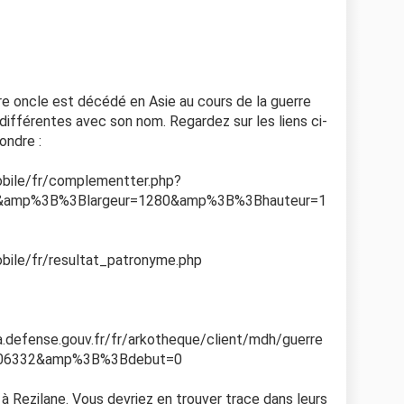
 oncle est décédé en Asie au cours de la guerre
s différentes avec son nom. Regardez sur les liens ci-
pondre :
bile/fr/complementter.php?
&amp%3B%3Blargeur=1280&amp%3B%3Bhauteur=1
bile/fr/resultat_patronyme.php
defense.gouv.fr/fr/arkotheque/client/mdh/guerre
=1606332&amp%3B%3Bdebut=0
 à Rezilane. Vous devriez en trouver trace dans leurs