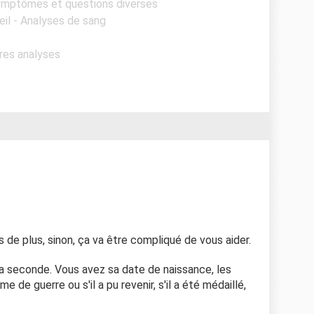
Symptômes et questions diverses
eil - Analyses de sang
tres analyses
 de plus, sinon, ça va être compliqué de vous aider.
la seconde. Vous avez sa date de naissance, les
ime de guerre ou s'il a pu revenir, s'il a été médaillé,