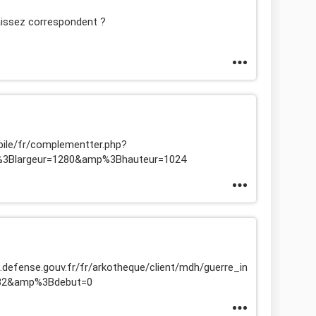
aissez correspondent ?
ile/fr/complementter.php?
3Blargeur=1280&amp%3Bhauteur=1024
efense.gouv.fr/fr/arkotheque/client/mdh/guerre_in
6332&amp%3Bdebut=0