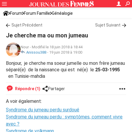
Forum
Forum Famille
Généalogie
Sujet Précédent
Sujet Suivant
Je cherche ma ou mon jumeau
Nour
-
Modifié le 18 juin 2018 à 18:44
Anissou388
-
19 juin 2018 à 19:00
Bonjour, je cherche ma soeur jumelle ou mon frère jumeau
séparé(e) de la naissance qui est né(e) le
25-03-1995
en Tunisie-mahdia
Répondre (1)
Partager
A voir également:
Syndrome du jumeau perdu surdoué
Syndrome du jumeau perdu : symptômes, comment vivre
avec ?
Syndrome de volkmann