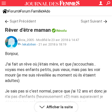
Forum
Forum Famille
Ado
Sujet Précédent
Sujet Suivant
Rêver d'être maman
Résolu
Alicia_2005
-
Modifié le 23 avr. 2018 à 14:47
lekabilien
-
21 avr. 2018 à 18:19
Bonjour,
J'ai fait un rêve où j'étais mère, et que j'accouchais...
voyais mes enfants petits, puis vieux, mais pas les voir
mourir (je me suis réveillée au moment où ils étaient
adultes).
Je sais pas si c'est normal, parce que j'ai 12 ans et donc je
n'ai pas d'enfants (heureusement xD) mais auparavant je
détestais les enfants, alors que maintenant si!
Afficher la suite