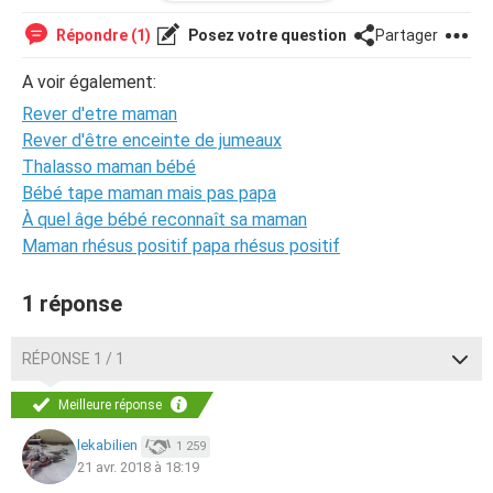
Et j'avais 2 enfants, un garçon et une fille, comme je le
voudrais!
Répondre (1)
Posez votre question
Partager
VOILAAAAAAA MERCIIIIIIIIIIII
A voir également:
Rever d'etre maman
J'aimerais vos avis
Rever d'être enceinte de jumeaux
Thalasso maman bébé
Bébé tape maman mais pas papa
À quel âge bébé reconnaît sa maman
Maman rhésus positif papa rhésus positif
1 réponse
RÉPONSE 1 / 1
Meilleure réponse
lekabilien
1 259
21 avr. 2018 à 18:19