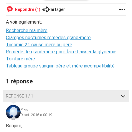
que étant ici au Cameroun les possibilités sont minces
pour retrouver quelqu'un...toute personne pouvant faire un
Répondre (1)
Partager
truc ou me donner une idée efficace qui ne me coûtera
pas les yeux de la tête sera la bienvenue...mon adresse
A voir également:
mail est ***@*** je suis quasi effondrée d'être sans
Recherche ma mère
nouvelles depuis plus d'un an.. merci
Crampes nocturnes remèdes grand-mère
Trisomie 21 cause mère ou père
Remède de grand-mère pour faire baisser la glycémie
Teinture mère
Tableau groupe sanguin père et mère incompatibilité
1 réponse
RÉPONSE 1 / 1
Pixie
9 oct. 2016 à 00:19
Bonjour,