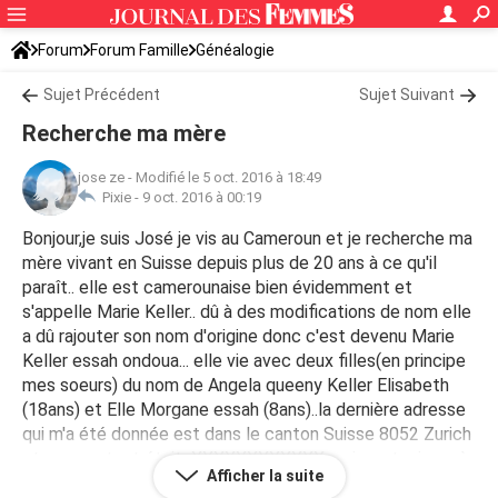
Forum
Forum Famille
Généalogie
Sujet Précédent
Sujet Suivant
Recherche ma mère
jose ze
-
Modifié le 5 oct. 2016 à 18:49
Pixie -
9 oct. 2016 à 00:19
Bonjour,je suis José je vis au Cameroun et je recherche ma
mère vivant en Suisse depuis plus de 20 ans à ce qu'il
paraît.. elle est camerounaise bien évidemment et
s'appelle Marie Keller.. dû à des modifications de nom elle
a dû rajouter son nom d'origine donc c'est devenu Marie
Keller essah ondoua... elle vie avec deux filles(en principe
mes soeurs) du nom de Angela queeny Keller Elisabeth
(18ans) et Elle Morgane essah (8ans)..la dernière adresse
qui m'a été donnée est dans le canton Suisse 8052 Zurich
et son contact était XXXXXXXXXXXX mais va toujours à
Afficher la suite
la messagerie.. j'ai essayé un tas de truc mais rien du fait