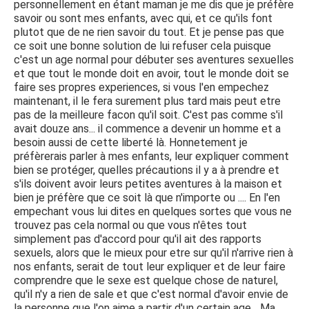
personnellement en étant maman je me dis que je préfère
savoir ou sont mes enfants, avec qui, et ce qu'ils font
plutot que de ne rien savoir du tout. Et je pense pas que
ce soit une bonne solution de lui refuser cela puisque
c'est un age normal pour débuter ses aventures sexuelles
et que tout le monde doit en avoir, tout le monde doit se
faire ses propres experiences, si vous l'en empechez
maintenant, il le fera surement plus tard mais peut etre
pas de la meilleure facon qu'il soit. C'est pas comme s'il
avait douze ans... il commence a devenir un homme et a
besoin aussi de cette liberté là. Honnetement je
préfèrerais parler à mes enfants, leur expliquer comment
bien se protéger, quelles précautions il y a à prendre et
s'ils doivent avoir leurs petites aventures à la maison et
bien je préfère que ce soit là que n'importe ou .... En l'en
empechant vous lui dites en quelques sortes que vous ne
trouvez pas cela normal ou que vous n'êtes tout
simplement pas d'accord pour qu'il ait des rapports
sexuels, alors que le mieux pour etre sur qu'il n'arrive rien à
nos enfants, serait de tout leur expliquer et de leur faire
comprendre que le sexe est quelque chose de naturel,
qu'il n'y a rien de sale et que c'est normal d'avoir envie de
la personne que l'on aime a partir d'un certain age... Ma