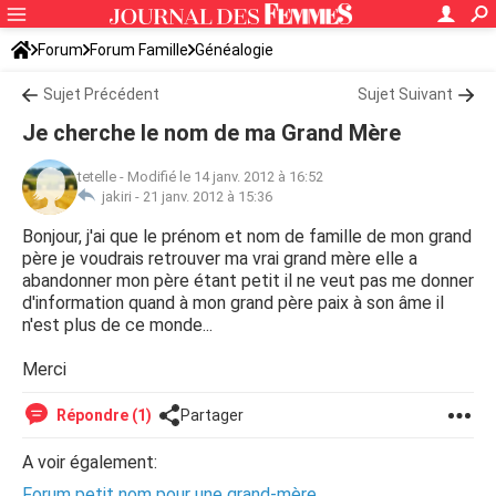
Forum
Forum Famille
Généalogie
Sujet Précédent
Sujet Suivant
Je cherche le nom de ma Grand Mère
tetelle
-
Modifié le 14 janv. 2012 à 16:52
jakiri -
21 janv. 2012 à 15:36
Bonjour, j'ai que le prénom et nom de famille de mon grand
père je voudrais retrouver ma vrai grand mère elle a
abandonner mon père étant petit il ne veut pas me donner
d'information quand à mon grand père paix à son âme il
n'est plus de ce monde...
Merci
Répondre (1)
Partager
A voir également:
Forum petit nom pour une grand-mère