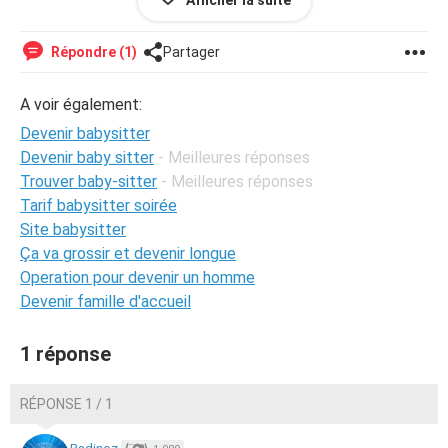
Afficher la suite
Apprendre plus sur moi:
J'ai 12 ans je veux faire de la natation pour garder les
Répondre (1)
Partager
enfants je suis très motivé j'ai 5 sœurs et faites-moi
confiance je suis bonne pour garder vos enfants.
A voir également:
Devenir babysitter
Devenir baby sitter
- Meilleures réponses
Trouver baby-sitter
- Meilleures réponses
Tarif babysitter soirée
Site babysitter
Ça va grossir et devenir longue
Operation pour devenir un homme
Devenir famille d'accueil
1 réponse
RÉPONSE 1 / 1