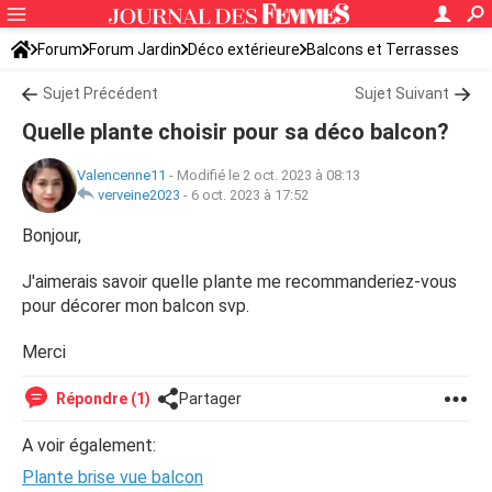
Forum
Forum Jardin
Déco extérieure
Balcons et Terrasses
Sujet Précédent
Sujet Suivant
Quelle plante choisir pour sa déco balcon?
Valencenne11
-
Modifié le 2 oct. 2023 à 08:13
verveine2023
-
6 oct. 2023 à 17:52
Bonjour,
J'aimerais savoir quelle plante me recommanderiez-vous
pour décorer mon balcon svp.
Merci
Répondre (1)
Partager
A voir également:
Plante brise vue balcon