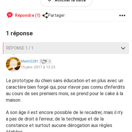
Afficher la suite
Répondre (1)
Partager
1 réponse
RÉPONSE 1 / 1
Marin2281
5
15 janv. 2017 à 13:25
Le prototype du chien sans éducation et en plus avec un
caractère bien forgé qui, pour n'avoir pas connu d'inferdits
au cours de ses premiers mois, se prend pour le cake à la
bonjour
maison.
j'ai adopté un
jack russel
de 8 mois son ancien maitre s'en
A son âge il est encore possible de le recadrer, mais il n'y
separé par manque de temps et vie en
a pas de droit à l'erreur, de la technique et de la
appartement,première semaine d'observation,il s'avère :
constance et surtout aucune dérogation aux règles
probléme dès qu'il est contenu il n'accepte pas et il
établies.