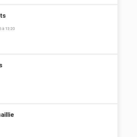
ts
 à 13:20
s
illie