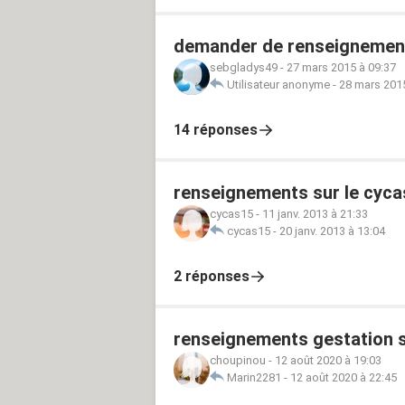
demander de renseignemen
sebgladys49
-
27 mars 2015 à 09:37
Utilisateur anonyme
-
28 mars 2015
14 réponses
renseignements sur le cyca
cycas15
-
11 janv. 2013 à 21:33
cycas15
-
20 janv. 2013 à 13:04
2 réponses
renseignements gestation sa
choupinou
-
12 août 2020 à 19:03
Marin2281
-
12 août 2020 à 22:45