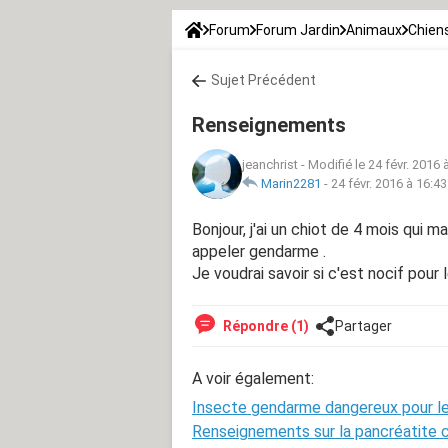
Forum
Forum Jardin
Animaux
Chien
Sujet Précédent
Renseignements
jeanchrist
-
Modifié le 24 févr. 2016 
Marin2281
-
24 févr. 2016 à 16:43
Bonjour, j'ai un chiot de 4 mois qui 
appeler gendarme .
Je voudrai savoir si c'est nocif pour
Répondre (1)
Partager
A voir également:
Insecte gendarme dangereux pour le
Renseignements sur la pancréatite c