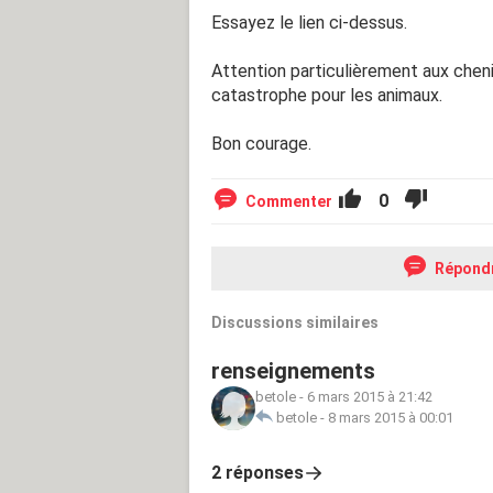
Essayez le lien ci-dessus.
Attention particulièrement aux cheni
catastrophe pour les animaux.
Bon courage.
0
Commenter
Répond
Discussions similaires
renseignements
betole
-
6 mars 2015 à 21:42
betole
-
8 mars 2015 à 00:01
2 réponses