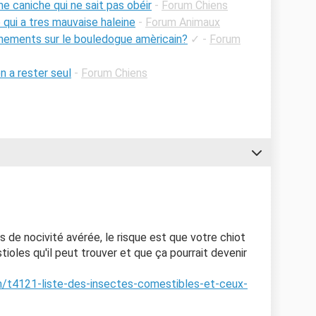
 caniche qui ne sait pas obéir
-
Forum Chiens
qui a tres mauvaise haleine
-
Forum Animaux
nements sur le bouledogue amèricain?
✓
-
Forum
n a rester seul
-
Forum Chiens
de nocivité avérée, le risque est que votre chiot
tioles qu'il peut trouver et que ça pourrait devenir
/t4121-liste-des-insectes-comestibles-et-ceux-