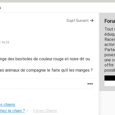
s
Foru
Sujet Suivant
Tout c
éduqu
Races
à 16:33
activ
Parta
posez
mange des bestioles de couleur rouge et noire dit ou
une c
offri
 les animaux de compagnie le faite qu'il les manges ?
possi
s chiens
hez le chien ?
✓
-
Forum Chiens