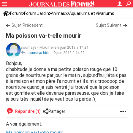
Forum
Forum Jardin
Animaux
Aquariums et vivariums
Sujet Précédent
Sujet Suivant
Ma poisson va-t-elle mourir
soumaya
-
Modifié le 9 juin 2013 à 14:21
soumaya hidri
-
9 juin 2013 à 14:32
Bonjour,
d'habitude je donne a ma petite poisson rouge que 10
grains de nourriture par jour le matin , aujourd'hui j'étais pas
à la maison et mon père l'a nourrit et il a mis trooooop de
nourriture quand je suis rentré j'ai trouvé que la poisson
est gonflée et elle devenue paresseuse. que dois je faire
je suis très inquiétée je veut pas la perde :'(
Répondre (1)
Partager
A voir également:
Ma poisson va-t-elle mourir