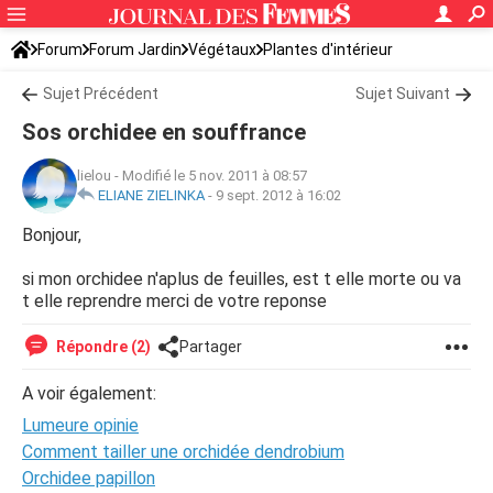
Forum
Forum Jardin
Végétaux
Plantes d'intérieur
Sujet Précédent
Sujet Suivant
Sos orchidee en souffrance
lielou
-
Modifié le 5 nov. 2011 à 08:57
ELIANE ZIELINKA
-
9 sept. 2012 à 16:02
Bonjour,
si mon orchidee n'aplus de feuilles, est t elle morte ou va
t elle reprendre merci de votre reponse
Répondre (2)
Partager
A voir également:
Lumeure opinie
Comment tailler une orchidée dendrobium
Orchidee papillon