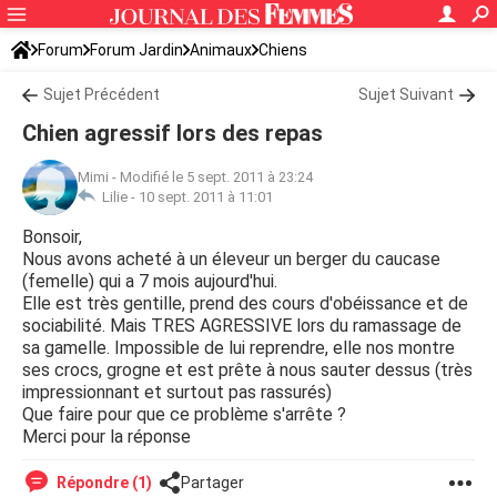
Forum
Forum Jardin
Animaux
Chiens
Sujet Précédent
Sujet Suivant
Chien agressif lors des repas
Mimi
-
Modifié le 5 sept. 2011 à 23:24
Lilie -
10 sept. 2011 à 11:01
Bonsoir,
Nous avons acheté à un éleveur un berger du caucase
(femelle) qui a 7 mois aujourd'hui.
Elle est très gentille, prend des cours d'obéissance et de
sociabilité. Mais TRES AGRESSIVE lors du ramassage de
sa gamelle. Impossible de lui reprendre, elle nos montre
ses crocs, grogne et est prête à nous sauter dessus (très
impressionnant et surtout pas rassurés)
Que faire pour que ce problème s'arrête ?
Merci pour la réponse
Répondre (1)
Partager