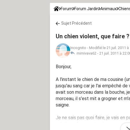
Forum
Forum Jardin
Animaux
Chien
Sujet Précédent
Un chien violent, que faire ?
Incognito
-
Modifié le 21 juil. 2011 à
mimivava62 -
21 juil. 2011 à 22:0
Bonjour,
A l'instant le chien de ma cousine (u
jusqu'au sang car je l'ai empêché de v
avait son morceau dans la bouche, je l'
morceau, il s'est mit a grogner et m'
saigne.
Je ne sais pas quoi faire, je vais en 
qu'elle ne fera pas le nécessaire parc