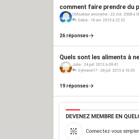
comment faire prendre du p
Utilisateur anonyme
-
22 oct. 2008 à 0
Gabe
-
16 avr. 2015 à 22:32
26 réponses
Quels sont les aliments à n
Julie
-
24 juil. 2013 à 09:41
Sylviane17
-
28 juil. 2013 à 16:30
19 réponses
DEVENEZ MEMBRE EN QUEL
Connectez-vous simplem