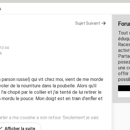
s
Foru
Sujet Suivant
Tout c
éduqu
Races
 13:34
activ
8
Parta
posez
une c
offri
n parson russel) qui vit chez moi, vient de me morde
possi
oler de la nourriture dans la poubelle. Alors qu'il
ai chopé par le collier et j'ai tenté de lui retirer le
a mordu le pouce. Mon doigt est en train d'enfler et
parler a ma cousine a son retour. Seulement je sais
e que elle le laisse déjà uriner dans la maison alors
Afficher la suite