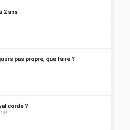
à 2 ans
jours pas propre, que faire ?
yal cordé ?
22:35