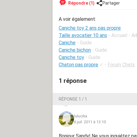
Répondre (1)
Partager
A voir également:
Caniche toy 2 ans pas propre
Taille avocatier 10 ans
- Accueil - Ar
Caniche
- Guide
Caniche bichon
- Guide
Caniche toy
- Guide
Chaton pas propre
✓
-
Forum Chats
1 réponse
RÉPONSE 1 / 1
lulucilia
6 juil. 2011 à 13:10
Bonjour Sandy! Ne vous inquiétez pas, 