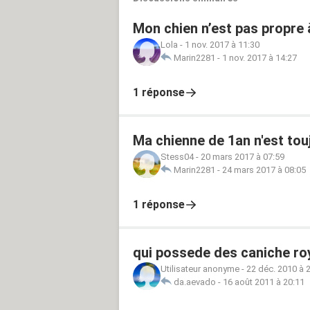
Mon chien n’est pas propre 
Lola
-
1 nov. 2017 à 11:30
Marin2281
-
1 nov. 2017 à 14:27
1 réponse
Ma chienne de 1an n'est tou
Stess04
-
20 mars 2017 à 07:59
Marin2281
-
24 mars 2017 à 08:05
1 réponse
qui possede des caniche ro
Utilisateur anonyme
-
22 déc. 2010 à 
da.aevado
-
16 août 2011 à 20:11