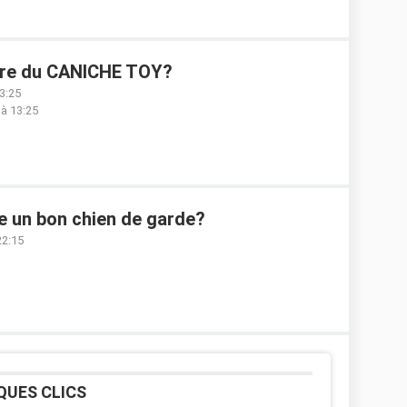
ère du CANICHE TOY?
3:25
 à 13:25
re un bon chien de garde?
22:15
QUES CLICS