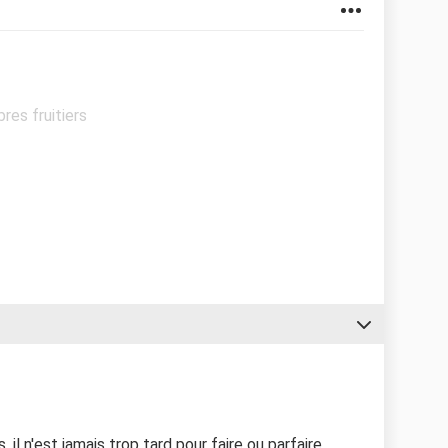
bres fruitiers
il n'est jamais trop tard pour faire ou parfaire