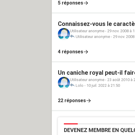
5 réponses
Connaissez-vous le caract
Utilisateur anonyme
-
29 nov. 2008 à 1
Utilisateur anonyme
-
29 nov. 2008
4 réponses
Un caniche royal peut-il fai
Utilisateur anonyme
-
23 août 2010 à 
Lolo
-
10 juil. 2022 à 21:50
22 réponses
DEVENEZ MEMBRE EN QUEL