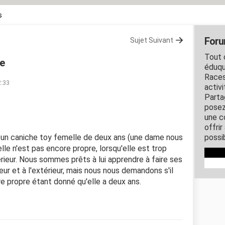
s
Foru
Sujet Suivant
Tout c
re
éduqu
Races
2:33
activ
Parta
posez
une c
offri
r un caniche toy femelle de deux ans (une dame nous
possi
lle n'est pas encore propre, lorsqu'elle est trop
térieur. Nous sommes prêts à lui apprendre à faire ses
rieur et à l'extérieur, mais nous nous demandons s'il
re propre étant donné qu'elle a deux ans.