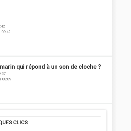
9:42
à 09:42
marin qui répond à un son de cloche ?
9:57
à 08:09
QUES CLICS