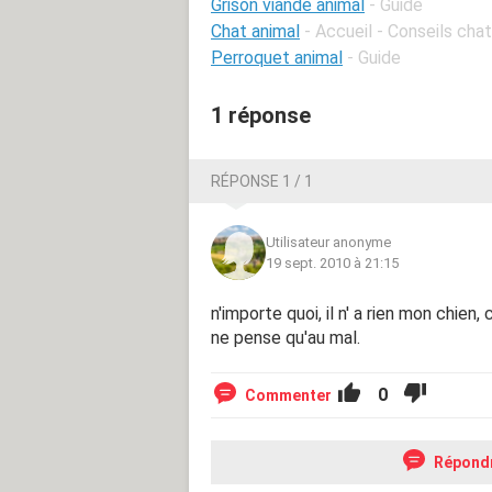
Grison viande animal
- Guide
Chat animal
- Accueil - Conseils cha
Perroquet animal
- Guide
1 réponse
RÉPONSE 1 / 1
Utilisateur anonyme
19 sept. 2010 à 21:15
n'importe quoi, il n' a rien mon chie
ne pense qu'au mal.
0
Commenter
Répond