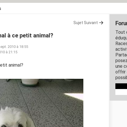
s
Foru
Sujet Suivant
Tout c
al à ce petit animal?
éduqu
Races
sept. 2010 à 18:55
activ
010 à 21:15
Parta
posez
etit animal?
une c
offri
possi