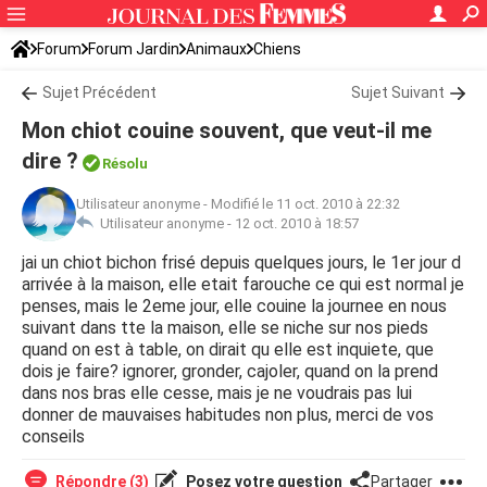
Forum
Forum Jardin
Animaux
Chiens
Sujet Précédent
Sujet Suivant
Mon chiot couine souvent, que veut-il me
dire ?
Résolu
Utilisateur anonyme
-
Modifié le 11 oct. 2010 à 22:32
Utilisateur anonyme -
12 oct. 2010 à 18:57
jai un chiot bichon frisé depuis quelques jours, le 1er jour d
arrivée à la maison, elle etait farouche ce qui est normal je
penses, mais le 2eme jour, elle couine la journee en nous
suivant dans tte la maison, elle se niche sur nos pieds
quand on est à table, on dirait qu elle est inquiete, que
dois je faire? ignorer, gronder, cajoler, quand on la prend
dans nos bras elle cesse, mais je ne voudrais pas lui
donner de mauvaises habitudes non plus, merci de vos
conseils
Répondre (3)
Posez votre question
Partager