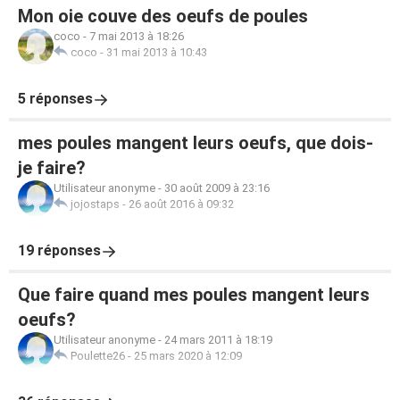
Mon oie couve des oeufs de poules
coco
-
7 mai 2013 à 18:26
coco
-
31 mai 2013 à 10:43
5 réponses
mes poules mangent leurs oeufs, que dois-
je faire?
Utilisateur anonyme
-
30 août 2009 à 23:16
jojostaps
-
26 août 2016 à 09:32
19 réponses
Que faire quand mes poules mangent leurs
oeufs?
Utilisateur anonyme
-
24 mars 2011 à 18:19
Poulette26
-
25 mars 2020 à 12:09