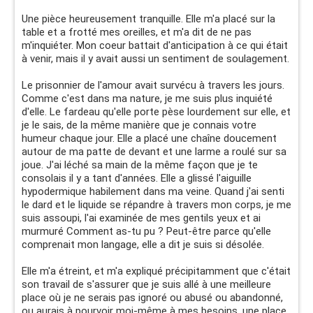
Une pièce heureusement tranquille. Elle m'a placé sur la
table et a frotté mes oreilles, et m'a dit de ne pas
m'inquiéter. Mon coeur battait d'anticipation à ce qui était
à venir, mais il y avait aussi un sentiment de soulagement.
Le prisonnier de l'amour avait survécu à travers les jours.
Comme c'est dans ma nature, je me suis plus inquiété
d'elle. Le fardeau qu'elle porte pèse lourdement sur elle, et
je le sais, de la même manière que je connais votre
humeur chaque jour. Elle a placé une chaîne doucement
autour de ma patte de devant et une larme a roulé sur sa
joue. J'ai léché sa main de la même façon que je te
consolais il y a tant d'années. Elle a glissé l'aiguille
hypodermique habilement dans ma veine. Quand j'ai senti
le dard et le liquide se répandre à travers mon corps, je me
suis assoupi, l'ai examinée de mes gentils yeux et ai
murmuré Comment as-tu pu ? Peut-être parce qu'elle
comprenait mon langage, elle a dit je suis si désolée.
Elle m'a étreint, et m'a expliqué précipitamment que c'était
son travail de s'assurer que je suis allé à une meilleure
place où je ne serais pas ignoré ou abusé ou abandonné,
ou aurais à pourvoir moi-même à mes besoins, une place