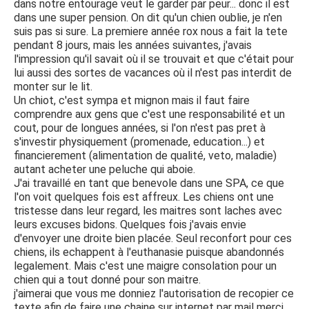
dans notre entourage veut le garder par peur... donc il est
dans une super pension. On dit qu'un chien oublie, je n'en
suis pas si sure. La premiere année rox nous a fait la tete
pendant 8 jours, mais les années suivantes, j'avais
l'impression qu'il savait où il se trouvait et que c'était pour
lui aussi des sortes de vacances où il n'est pas interdit de
monter sur le lit.
Un chiot, c'est sympa et mignon mais il faut faire
comprendre aux gens que c'est une responsabilité et un
cout, pour de longues années, si l'on n'est pas pret à
s'investir physiquement (promenade, education...) et
financierement (alimentation de qualité, veto, maladie)
autant acheter une peluche qui aboie.
J'ai travaillé en tant que benevole dans une SPA, ce que
l'on voit quelques fois est affreux. Les chiens ont une
tristesse dans leur regard, les maitres sont laches avec
leurs excuses bidons. Quelques fois j'avais envie
d'envoyer une droite bien placée. Seul reconfort pour ces
chiens, ils echappent à l'euthanasie puisque abandonnés
legalement. Mais c'est une maigre consolation pour un
chien qui a tout donné pour son maitre.
j'aimerai que vous me donniez l'autorisation de recopier ce
texte afin de faire une chaine sur internet par mail merci