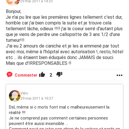
Mon heure était venue...
29 mai 2011 à 14:33
Bonjour,
Cher maître, je veux que tu saches que malgré ce que tu
Je n'ai pu lire que les premières lignes tellement c'est dur,
m'as fait, c'est ton image qui me revenait avant mon
horrible car j'ai bien compris la suite et je trouve cela
dernier soupir et si je pouvais revenir sur terre, c'est vers
tellement lâche, odieux !!!! j'ai le coeur serré d'autant plus
toi que je courrai car je t'aimais !
que je viens de perdre une callopsitte de 3 ans 1/2 d'une
tumeur!!!
J'ai eu 2 amours de caniche et je les ai emmené par tout
avec moi, même à l'hôpital avec autorisation !, resto, hôtel
etc ... ils étaient bien éduqués donc JAMAIS de souci.
Mais que d'IRRESPONSABLES !!
2
Commenter
Véro
29 mai 2011 à 19:27
Dsl, même si c mots font mal c malheureusement la
réalité !!!
Je ne comprend pas comment certaines personnes
peuvent être aussi insensible ...