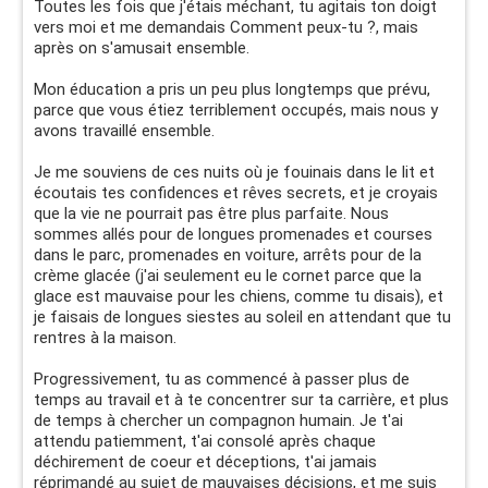
Toutes les fois que j'étais méchant, tu agitais ton doigt
vers moi et me demandais Comment peux-tu ?, mais
après on s'amusait ensemble.
Mon éducation a pris un peu plus longtemps que prévu,
parce que vous étiez terriblement occupés, mais nous y
avons travaillé ensemble.
Je me souviens de ces nuits où je fouinais dans le lit et
écoutais tes confidences et rêves secrets, et je croyais
que la vie ne pourrait pas être plus parfaite. Nous
sommes allés pour de longues promenades et courses
dans le parc, promenades en voiture, arrêts pour de la
crème glacée (j'ai seulement eu le cornet parce que la
glace est mauvaise pour les chiens, comme tu disais), et
je faisais de longues siestes au soleil en attendant que tu
rentres à la maison.
Progressivement, tu as commencé à passer plus de
temps au travail et à te concentrer sur ta carrière, et plus
de temps à chercher un compagnon humain. Je t'ai
attendu patiemment, t'ai consolé après chaque
déchirement de coeur et déceptions, t'ai jamais
réprimandé au sujet de mauvaises décisions, et me suis