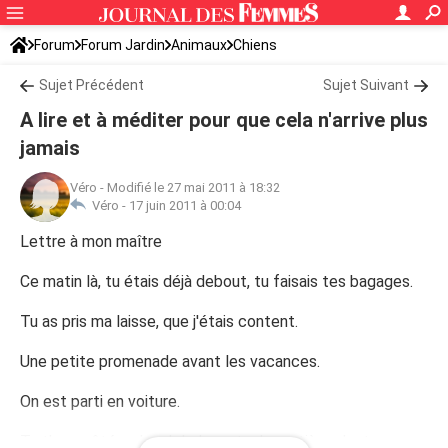
Forum
Forum Jardin
Animaux
Chiens
Sujet Précédent
Sujet Suivant
A lire et à méditer pour que cela n'arrive plus
jamais
Véro
-
Modifié le 27 mai 2011 à 18:32
Véro -
17 juin 2011 à 00:04
Lettre à mon maître
Ce matin là, tu étais déjà debout, tu faisais tes bagages.
Tu as pris ma laisse, que j'étais content.
Une petite promenade avant les vacances.
On est parti en voiture.
Tu t'es arrêté au bord de la route, la portière s'est