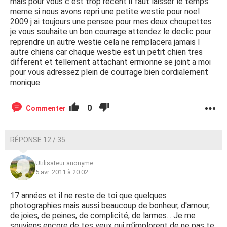
mais pour vous c est trop recent il faut laisser le temps
meme si nous avons repri une petite westie pour noel
2009 j ai toujours une pensee pour mes deux choupettes
je vous souhaite un bon courrage attendez le declic pour
reprendre un autre westie cela ne remplacera jamais l
autre chiens car chaque westie est un petit chien tres
different et tellement attachant ermionne se joint a moi
pour vous adressez plein de courrage bien cordialement
monique
0
Commenter
RÉPONSE 12 / 35
Utilisateur anonyme
5 avr. 2011 à 20:02
17 années et il ne reste de toi que quelques
photographies mais aussi beaucoup de bonheur, d'amour,
de joies, de peines, de complicité, de larmes... Je me
souviens encore de tes yeux qui m'implorent de ne pas te