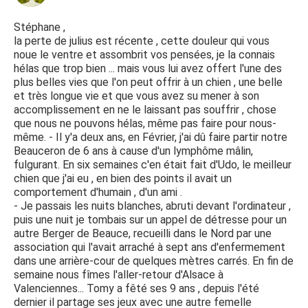
Stéphane ,
la perte de julius est récente , cette douleur qui vous
noue le ventre et assombrit vos pensées, je la connais
hélas que trop bien ... mais vous lui avez offert l'une des
plus belles vies que l'on peut offrir à un chien , une belle
et très longue vie et que vous avez su mener à son
accomplissement en ne le laissant pas souffrir , chose
que nous ne pouvons hélas, même pas faire pour nous-
même. - Il y'a deux ans, en Février, j'ai dû faire partir notre
Beauceron de 6 ans à cause d'un lymphôme mâlin,
fulgurant. En six semaines c'en était fait d'Udo, le meilleur
chien que j'ai eu , en bien des points il avait un
comportement d'humain , d'un ami .
- Je passais les nuits blanches, abruti devant l'ordinateur ,
puis une nuit je tombais sur un appel de détresse pour un
autre Berger de Beauce, recueilli dans le Nord par une
association qui l'avait arraché à sept ans d'enfermement
dans une arrière-cour de quelques mètres carrés. En fin de
semaine nous fîmes l'aller-retour d'Alsace à
Valenciennes... Tomy a fêté ses 9 ans , depuis l'été
dernier il partage ses jeux avec une autre femelle