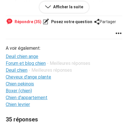
pas finie ! Mais aujourd'hui je le pleure et malgré le
Afficher la suite
crématorium et la restitution de ces cendres j'ai
beaucoup de mal, non pas à l'oublier, mais tout
simplement à vivre avec son absence... Je sais qu'il faut
Répondre (35)
Posez votre question
Partager
faire le deuil mais je prends avec bienveillance tout vos
conseils pour vivre ces épisodes très difficiles ..
A voir également:
Deuil chien ange
Forum et blog chien
- Meilleures réponses
Deuil chien
- Meilleures réponses
Cheveux d'ange plante
Chien pekinois
Boxer (chien)
Chien d'appartement
Chien levrier
35 réponses