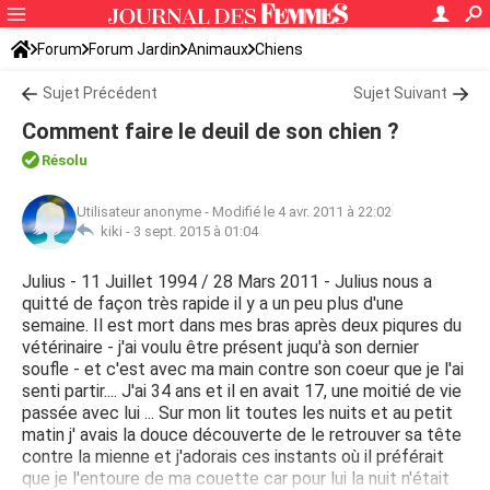
Forum
Forum Jardin
Animaux
Chiens
Sujet Précédent
Sujet Suivant
Comment faire le deuil de son chien ?
Résolu
Utilisateur anonyme
-
Modifié le 4 avr. 2011 à 22:02
kiki -
3 sept. 2015 à 01:04
Julius - 11 Juillet 1994 / 28 Mars 2011 - Julius nous a
quitté de façon très rapide il y a un peu plus d'une
semaine. Il est mort dans mes bras après deux piqures du
vétérinaire - j'ai voulu être présent juqu'à son dernier
soufle - et c'est avec ma main contre son coeur que je l'ai
senti partir.... J'ai 34 ans et il en avait 17, une moitié de vie
passée avec lui ... Sur mon lit toutes les nuits et au petit
matin j' avais la douce découverte de le retrouver sa tête
contre la mienne et j'adorais ces instants où il préférait
que je l'entoure de ma couette car pour lui la nuit n'était