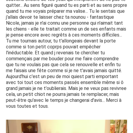
quitter... Au sens figuré quand tu es parti et au sens propre
quand tu me voyais préparer ma valise... Tu le sentais que
j'allais devoir te laisser chez ta nounou - fantastique
Nicole, jamais je n'ai connu une personne qui n'aimait tant
les chiens - elle te traitait comme un de ses enfants mais
je pense encore avec regrêts à ces moments difficiles...
Tu me tournais autour, tu t'allongeais devant la porte
comme si ton petit coprps pouvait empêcher
l'inéductable. Et quand j revenais te chercher tu
commençais par me bouder pour me faire comprendre
que tu ne voulais pas que cela se renouvelle et enfin tu
me faisais une fête comme si je ne t'avais jamais quitté.
Aujourd'hui c'est un peu de moi quiest parti emportant
avec toi tout ces moments passés ensemble même si ô
grand jamais je ne t'oublierais. Mais je ne veux pas revivree
cela, un petit chiot ne pourra jamais te remplacer, mais
peut-être qu'avec le temps je changerai d'avis... Merci à
vous toutes et tous.