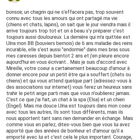
bonsoir, un chagrin qui ne s'effacera pas, trop souvent
connu avec tous les amours qui ont partagé ma vie
(chiens et chats, lapins), on sait que le jour viendra mais il
arrive toujours trop tot et on a beau s'y préparer c'est
toujours aussi douloureux. La dernière qui m'a quittée est
Ulna mon BB (bouviers bernois) de 6 ans maladie des reins
incurable, elle s'est aussi "endormie" dans mes bras sous
mes caresses depuis bientot 2 ans et j'en pleure encore
aujourd'hui en vous écrivant... Mais je suis d'accord avec
Mireille, votre coeur a certainement beaucoup d'amour à
donner encore pour un petit être qui a souffert (chats ou
chiens) et qui vous attend quelque part (adressez-vous à
des associations sur internet) vous ferez un heureux sans
trahir le petit ange parti mais que vous n'oublierez jamais.
C'est ce que j'ai fait, un chat à la spa (Elsa) et un chien
(Engel). Mais ma douce Ulna est toujours dans mon coeur
avec tous les autres, Ils sont tous différents, mais ils
nous apportent tant sans rien demander en échange. Mais
comme vous en parlez, dites-vous bien que vous lui avez
apporté que des années de bonheur et d'amour qu'il a
emporté avec lui et c'est cela le plus important. Courage,