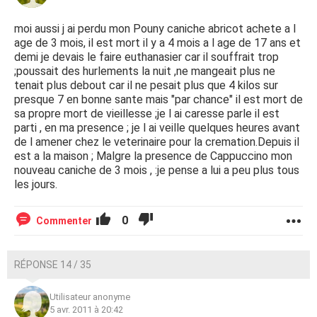
moi aussi j ai perdu mon Pouny caniche abricot achete a l
age de 3 mois, il est mort il y a 4 mois a l age de 17 ans et
demi je devais le faire euthanasier car il souffrait trop
;poussait des hurlements la nuit ,ne mangeait plus ne
tenait plus debout car il ne pesait plus que 4 kilos sur
presque 7 en bonne sante mais "par chance" il est mort de
sa propre mort de vieillesse ;je l ai caresse parle il est
parti , en ma presence ; je l ai veille quelques heures avant
de l amener chez le veterinaire pour la cremation.Depuis il
est a la maison ; Malgre la presence de Cappuccino mon
nouveau caniche de 3 mois , :je pense a lui a peu plus tous
les jours.
0
Commenter
RÉPONSE 14 / 35
Utilisateur anonyme
5 avr. 2011 à 20:42