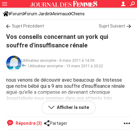
Forum
Forum Jardin
Animaux
Chiens
Sujet Précédent
Sujet Suivant
Vos conseils concernant un york qui
souffre d'insuffisance rénale
Utilisateur anonyme
-
6 mars 2011 à 14:39
Utilisateur anonyme -
13 mars 2011 à 20:22
nous venons de découvrir avec beaucoup de tristesse
que notre bébé qui a 9 ans souffre d'insuffisance rénale
aiguë qu'elle a compense en devenant chronique
,hospitalisée nous sommes dans une attente très
inquiétante ,pouvez vous m'aider a me dire si vous
Afficher la suite
connaissez la maladie et que faire merci
Répondre (3)
Partager