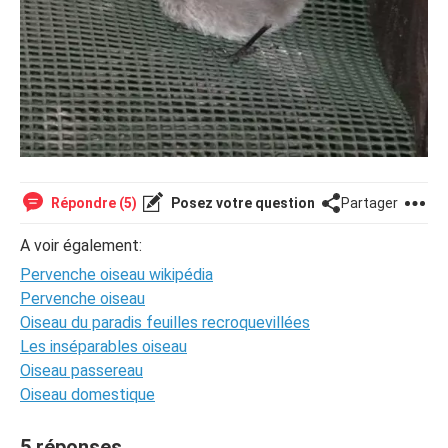
Répondre (5)
Posez votre question
Partager
A voir également:
Pervenche oiseau wikipédia
Pervenche oiseau
Oiseau du paradis feuilles recroquevillées
Les inséparables oiseau
Oiseau passereau
Oiseau domestique
5 réponses