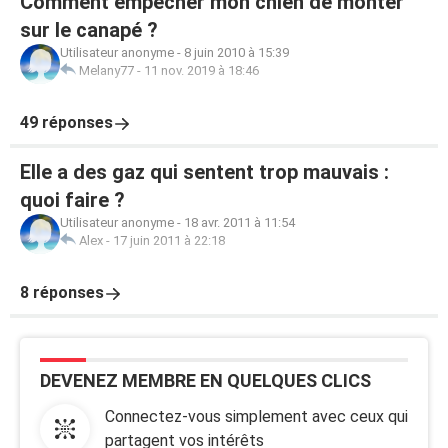
Comment empecher mon chien de monter
sur le canapé ?
Utilisateur anonyme
-
8 juin 2010 à 15:39
Melany77
-
11 nov. 2019 à 18:46
49 réponses
Elle a des gaz qui sentent trop mauvais :
quoi faire ?
Utilisateur anonyme
-
18 avr. 2011 à 11:54
Alex
-
17 juin 2011 à 22:18
8 réponses
DEVENEZ MEMBRE EN QUELQUES CLICS
Connectez-vous simplement avec ceux qui
partagent vos intérêts