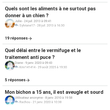
Quels sont les aliments à ne surtout pas
donner à un chien ?
Julie
-
24 juil. 2013 à 09:41
Sylviane17
-
28 juil. 2013 à 16:30
19 réponses
Quel délai entre le vermifuge et le
traitement anti puce ?
Diane
-
9 janv. 2020 à 09:43
Kmr141414
-
29 août 2025 à 19:30
5 réponses
Mon bichon a 15 ans, il est aveugle et sourd
Utilisateur anonyme
-
8 janv. 2010 à 19:58
Rachou
-
21 janv. 2020 à 10:38