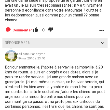
car une dame seule ma proposé de le garder , car elle en
avait un , je lui suis tres reconnaissante ; n y a til vraiment
personne d econfiance dans votre entourage ? quittte a
les dedommager ,aussi comme pour un chenil ?? bonne
chance
0
Commenter
RÉPONSE 9 / 16
Utilisateur anonyme
19 mai 2010 à 23:40
Bonjour emmanuelle, j'habite à servaville salmonville, à 20
kms de rouen. je suis en congés à ces dates, alors si je
peux te rendre service... j'ai une grande maison avec un
grand jardin. j'ai moi-même un chien, un bouvier bernois, qui
s'entend très bien avec le yorshire de mon frère. tu peux
me contacter si tu le souhaites. j'adore les chiens. on peut
organiser une rencontre entre nos chiens pour voir
comment ça se passe. et ne prête pas aux critiques de
certaines personnes. il est vrai que les chiens ne sont pas