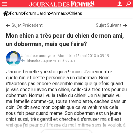
Forum
Forum Jardin
Animaux
Chiens
Sujet Précédent
Sujet Suivant
Mon chien a très peur du chien de mon ami,
un doberman, mais que faire?
Utilisateur anonyme
-
Modifié le 13 mai 2010 à 09:19
lilsnake -
4 juin 2013 à 22:40
J'ai une femelle yorkshir qui a 9 mois. J'ai rencontré
quelqu'un et cette personne a un doberman. Nous
n'habitons pas encore ensemble mais quelquefois quand
je vais chez lui avec mon chien, celle-ci à très très peur du
doberman. Normal, vu la taille du chien! Je n'ai jamais vu
ma femelle comme-ça, toute tremblante, cachée dans un
coin. On dit avec mon copain que ca va venir mais cela
nous fait peur quand meme. Son doberman est un jeune
chiot aussi, très gentil et cherche à s'amuser mais il est
vrai que j'ai peur qu'il fasse du mal, même sans le vouloir, à
ma chienne.