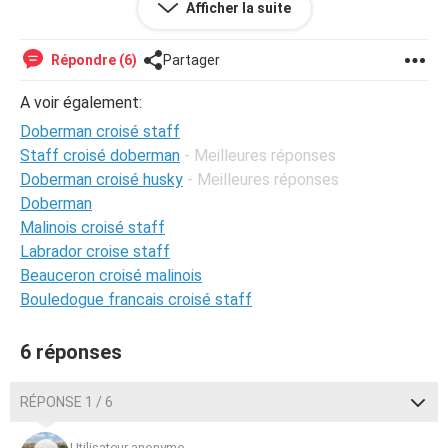
Afficher la suite
Comment faire pour que celle-ci n'ai plus peur? Merci de
vos réponses
Répondre (6)
Partager
A voir également:
Doberman croisé staff
Staff croisé doberman
- Meilleures réponses
Doberman croisé husky
- Meilleures réponses
Doberman
Malinois croisé staff
Labrador croise staff
Beauceron croisé malinois
Bouledogue francais croisé staff
6 réponses
RÉPONSE 1 / 6
Utilisateur anonyme