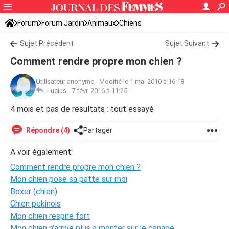
Forum
Forum Jardin
Animaux
Chiens
Sujet Précédent
Sujet Suivant
Comment rendre propre mon chien ?
Utilisateur anonyme
-
Modifié le 1 mai 2010 à 16:18
Lucius -
7 févr. 2016 à 11:25
4 mois et pas de resultats : tout essayé
Répondre (4)
Partager
A voir également:
Comment rendre propre mon chien ?
Mon chien pose sa patte sur moi
Boxer (chien)
Chien pekinois
Mon chien respire fort
Mon chien n'arrive plus a monter sur le canapé