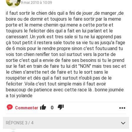
9 mai 2010 à 10:09
il faut sortir le chien dés quil a fini de jouer ,de manger ,de
boire ou de dormir et toujours le faire sortir par la meme
porte et le meme chemin qui mene a cette porte et
toujours le feliciter dés quil a fait en lui parlant et le
carressant .Un york est tres sale si tu ne lui apprend pas
çà tout petit il restera sale toute sa vie tu as jusqu'a l'age
de 6 mois pour le rendre propre sinon c'est foutu.uand tu
vois ton chien renifler ton sol surtout vers la porte de
sortie c'est quil a envie de faire ses besoins si tu le prend
sur le fait en train de faire tu lui dit "NON" mais tres sec et
le chien s'arrette net de faire et tu le sort sans le
rouspéter et dés quil a fait surtout n'oubli pas de le
feliciter .Voila c'est tout simple mais il faut avoir
beaucoup de patience avec cette race là . bonne journée
a toi yolande
0
Commenter
RÉPONSE 3 / 4