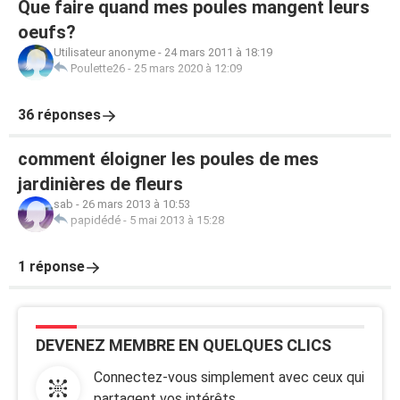
Que faire quand mes poules mangent leurs
oeufs?
Utilisateur anonyme
-
24 mars 2011 à 18:19
Poulette26
-
25 mars 2020 à 12:09
36 réponses
comment éloigner les poules de mes
jardinières de fleurs
sab
-
26 mars 2013 à 10:53
papidédé
-
5 mai 2013 à 15:28
1 réponse
DEVENEZ MEMBRE EN QUELQUES CLICS
Connectez-vous simplement avec ceux qui
partagent vos intérêts