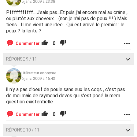
5 janv. 2009 à 23:38
Pfffffffffff....J'sais pas...Et puis j'ai encore mal au crâne ,
ou plutôt aux cheveux.....(non je n'ai pas de poux !!! ) Mais
tiens ...Il me vient une idée....Qui est arrivé le premier : le
poux ? la lente ?
0
Commenter
RÉPONSE 9 / 11
Utilisateur anonyme
6 janv. 2009 à 16:43
il n'y a pas d'oeuf de poule sans eux les coqs , c'est pas
de moi mais de raymond devos qui s'est posé la mem
question existentielle
0
Commenter
RÉPONSE 10 / 11