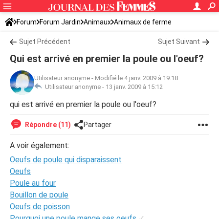
Forum
Forum Jardin
Animaux
Animaux de ferme
Sujet Précédent
Sujet Suivant
Qui est arrivé en premier la poule ou l'oeuf?
Utilisateur anonyme
-
Modifié le 4 janv. 2009 à 19:18
Utilisateur anonyme -
13 janv. 2009 à 15:12
qui est arrivé en premier la poule ou l'oeuf?
Répondre (11)
Partager
A voir également:
Oeufs de poule qui disparaissent
Oeufs
Poule au four
Bouillon de poule
Oeufs de poisson
Pourquoi une poule mange ses oeufs
✓