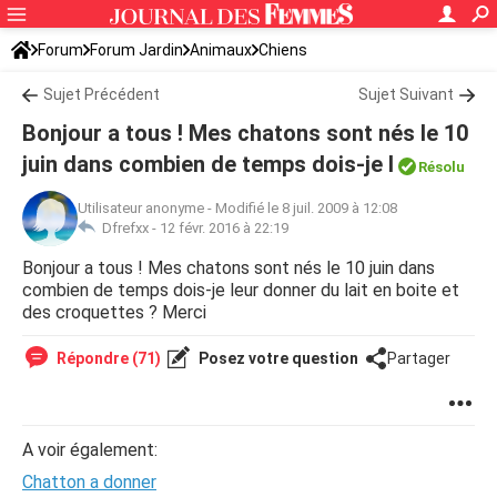
Forum
Forum Jardin
Animaux
Chiens
Sujet Précédent
Sujet Suivant
Bonjour a tous ! Mes chatons sont nés le 10
juin dans combien de temps dois-je l
Résolu
Utilisateur anonyme
-
Modifié le 8 juil. 2009 à 12:08
Dfrefxx -
12 févr. 2016 à 22:19
Bonjour a tous ! Mes chatons sont nés le 10 juin dans
combien de temps dois-je leur donner du lait en boite et
des croquettes ? Merci
Répondre (71)
Posez votre question
Partager
A voir également:
Chatton a donner