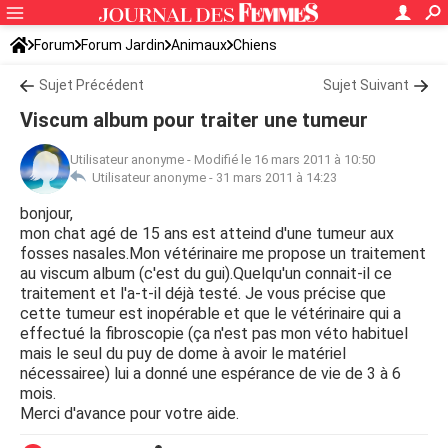
Forum
Forum Jardin
Animaux
Chiens
Sujet Précédent
Sujet Suivant
Viscum album pour traiter une tumeur
Utilisateur anonyme
-
Modifié le 16 mars 2011 à 10:50
Utilisateur anonyme -
31 mars 2011 à 14:23
bonjour,
mon chat agé de 15 ans est atteind d'une tumeur aux
fosses nasales.Mon vétérinaire me propose un traitement
au viscum album (c'est du gui).Quelqu'un connait-il ce
traitement et l'a-t-il déjà testé. Je vous précise que
cette tumeur est inopérable et que le vétérinaire qui a
effectué la fibroscopie (ça n'est pas mon véto habituel
mais le seul du puy de dome à avoir le matériel
nécessairee) lui a donné une espérance de vie de 3 à 6
mois.
Merci d'avance pour votre aide.