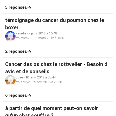
5 réponses
témoignage du cancer du poumon chez le
boxer
kasefa
-
7 janv. 2012 à 15:48
mich29
-
11 mars 2012 à 15:49
2 réponses
Cancer des os chez le rottweiler - Besoin d
avis et de conseils
Julie
-
10 janv. 2013 à 08:44
Karry2
-
29 oct. 2016 à 21:50
6 réponses
à partir de quel moment peut-on savoir
qu'un chat souffre ?