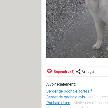
Répondre (2)
Partager
A voir également:
Berger de podhale agressif
Berger de podhale avis
- Meilleures
Podhale chien
- Meilleures réponses