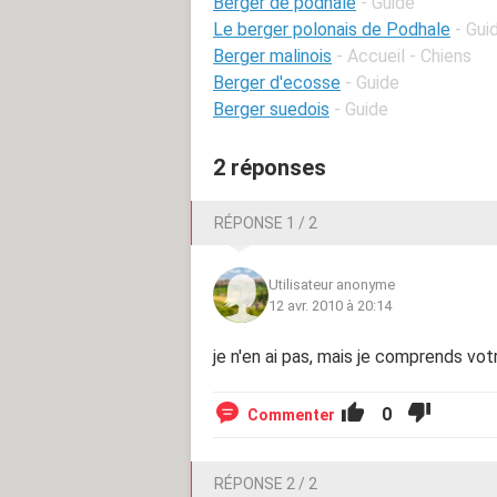
Berger de podhale
- Guide
Le berger polonais de Podhale
- Gui
Berger malinois
- Accueil - Chiens
Berger d'ecosse
- Guide
Berger suedois
- Guide
2 réponses
RÉPONSE 1 / 2
Utilisateur anonyme
12 avr. 2010 à 20:14
je n'en ai pas, mais je comprends votre
0
Commenter
RÉPONSE 2 / 2