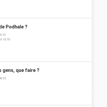
de Podhale ?
0:10
 à 10:10
s gens, que faire ?
08:25