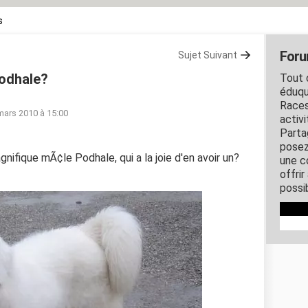
s
Foru
Sujet Suivant
Podhale?
Tout c
éduqu
Races
mars 2010 à 15:00
activ
Parta
posez
gnifique mÃ¢le Podhale, qui a la joie d'en avoir un?
une c
offri
possi