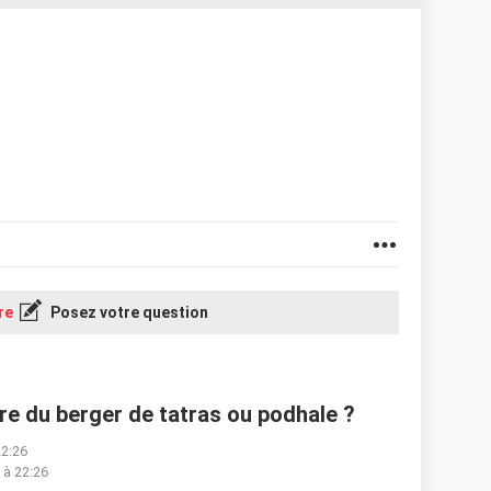
re
Posez votre question
re du berger de tatras ou podhale ?
22:26
 à 22:26