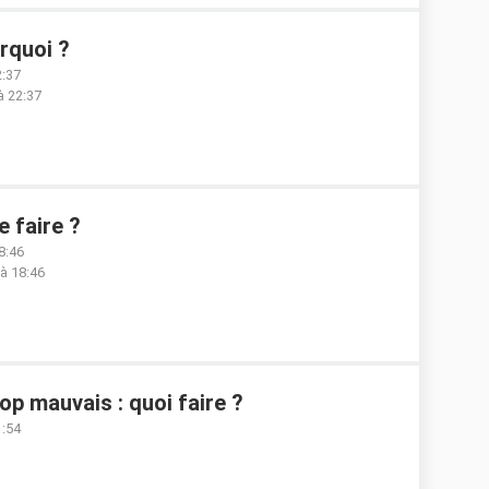
rquoi ?
2:37
 à 22:37
 faire ?
8:46
 à 18:46
rop mauvais : quoi faire ?
1:54