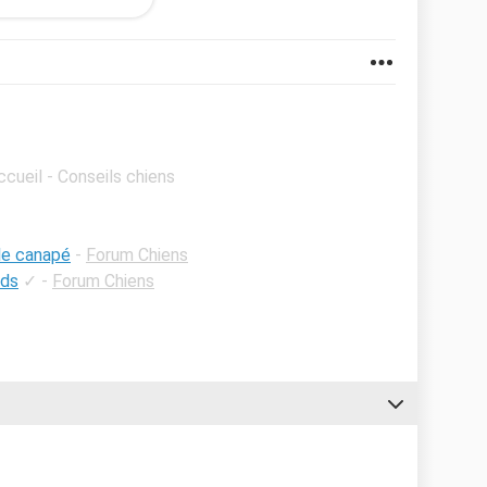
ccueil - Conseils chiens
 le canapé
-
Forum Chiens
eds
✓
-
Forum Chiens