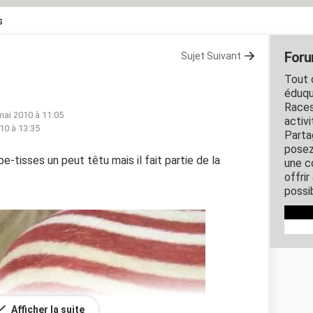
s
Foru
Sujet Suivant
Tout c
éduqu
Races
mai 2010 à 11:05
activ
10 à 13:35
Parta
posez
e-tisses un peut têtu mais il fait partie de la
une c
offri
possi
Afficher la suite