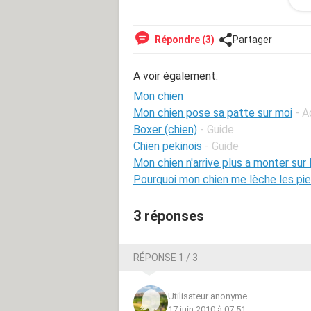
Répondre (3)
Partager
A voir également:
Mon chien
Mon chien pose sa patte sur moi
- A
Boxer (chien)
- Guide
Chien pekinois
- Guide
Mon chien n'arrive plus a monter sur
Pourquoi mon chien me lèche les pi
3 réponses
RÉPONSE 1 / 3
Utilisateur anonyme
17 juin 2010 à 07:51