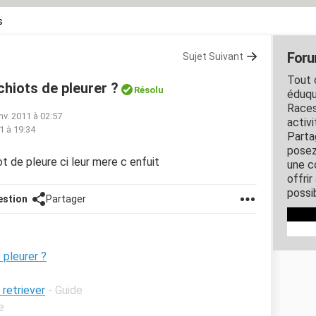
s
Foru
Sujet Suivant
Tout c
hiots de pleurer ?
Résolu
éduqu
Races
anv. 2011 à 02:57
activ
11 à 19:34
Parta
posez
 de pleure ci leur mere c enfuit
une c
offri
possi
estion
Partager
 pleurer ?
retriever
- Guide
e