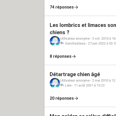
74 réponses
Les lombrics et limaces son
chiens ?
Utilisateur anonyme
-
3 oct. 2010 à 16
Sanchezlaura
-
27 juin 2022 à 03:1
8 réponses
Détartrage chien âgé
Utilisateur anonyme
-
2 mai 2010 à 12
Late
-
11 août 2021 à 15:23
20 réponses