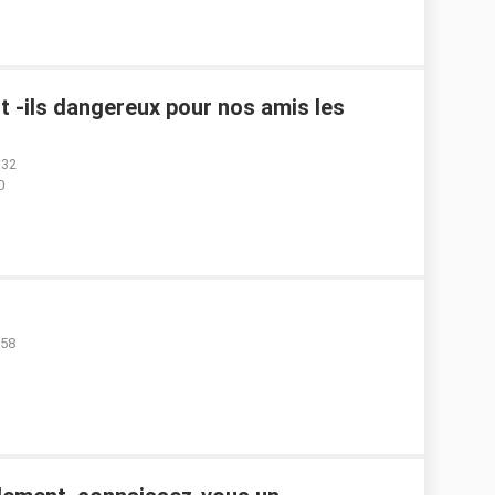
t -ils dangereux pour nos amis les
:32
0
:58