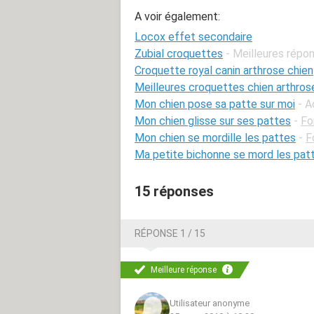
A voir également:
Locox effet secondaire
Zubial croquettes
- Meilleures répo
Croquette royal canin arthrose chien
Meilleures croquettes chien arthros
Mon chien pose sa patte sur moi
- A
Mon chien glisse sur ses pattes
-
Fo
Mon chien se mordille les pattes
-
F
Ma petite bichonne se mord les patt
15 réponses
RÉPONSE 1 / 15
Meilleure réponse
Utilisateur anonyme