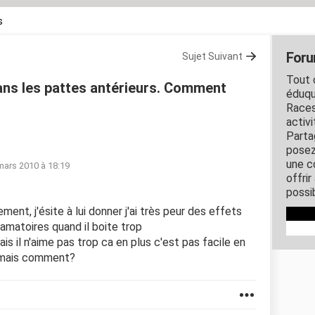
s
Foru
Sujet Suivant
Tout c
ans les pattes antérieurs. Comment
éduqu
Races
activ
Parta
posez
une c
mars 2010 à 18:19
offri
possi
ement, j'ésite à lui donner j'ai très peur des effets
flamatoires quand il boite trop
mais il n'aime pas trop ca en plus c'est pas facile en
s, mais comment?