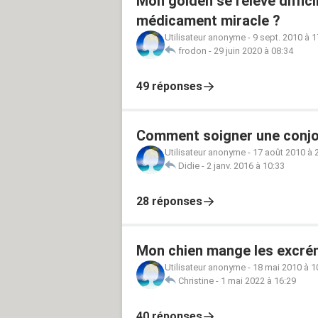
Mon golden se relève diffic
médicament miracle ?
Utilisateur anonyme
-
9 sept. 2010 à 1
frodon
-
29 juin 2020 à 08:34
49 réponses
Comment soigner une conjon
Utilisateur anonyme
-
17 août 2010 à 
Didie
-
2 janv. 2016 à 10:33
28 réponses
Mon chien mange les excré
Utilisateur anonyme
-
18 mai 2010 à 1
Christine
-
1 mai 2022 à 16:29
40 réponses