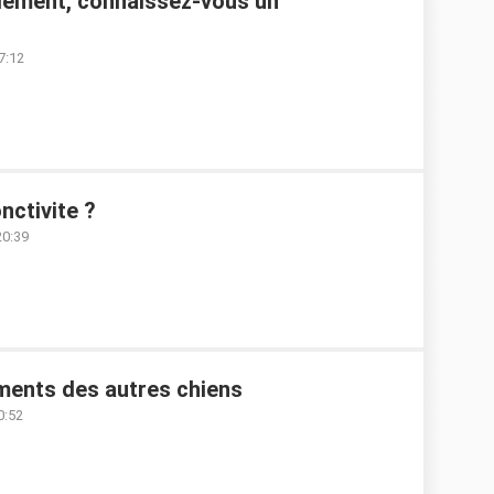
ilement, connaissez-vous un
7:12
ctivite ?
20:39
ments des autres chiens
0:52