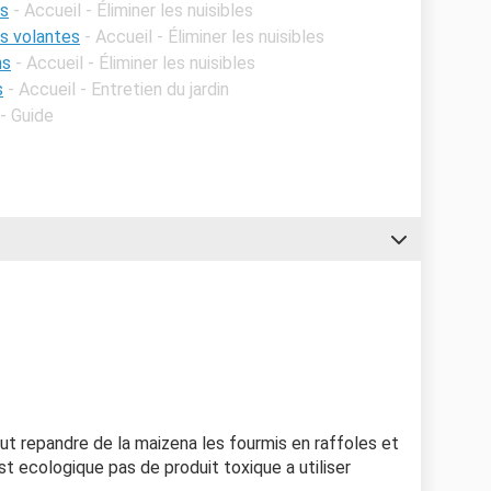
is
- Accueil - Éliminer les nuisibles
s volantes
- Accueil - Éliminer les nuisibles
ns
- Accueil - Éliminer les nuisibles
s
- Accueil - Entretien du jardin
- Guide
aut repandre de la maizena les fourmis en raffoles et
 ecologique pas de produit toxique a utiliser