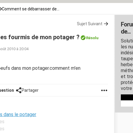
Comment se débarrasser de...
Foru
Sujet Suivant
de...
es fourmis de mon potager ?
Résolu
Solut
les n
août 2010 à 20:04
indési
taupe
herbe
s oeufs dans mon potager.comment m'en
métho
et tr
proté
votre 
uestion
Partager
s dans le potager
ses
ses