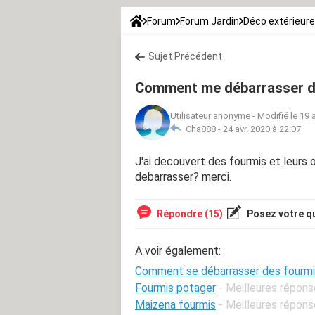
Forum
Forum Jardin
Déco extérieure
Sujet Précédent
Comment me débarrasser d
Utilisateur anonyme
-
Modifié le 19 
Cha888 -
24 avr. 2020 à 22:07
J'ai decouvert des fourmis et leur
debarrasser? merci.
Répondre (15)
Posez votre q
A voir également:
Comment se débarrasser des fourmi
Fourmis potager
- Meilleures répon
Maizena fourmis
- Meilleures répon