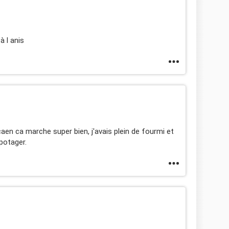
à l anis
e caen ca marche super bien, j'avais plein de fourmi et
 potager.