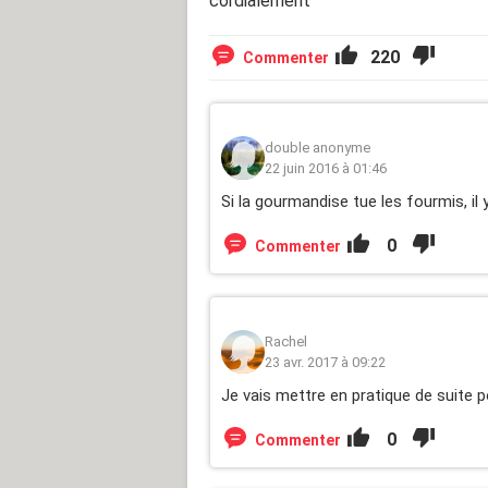
cordialement
220
Commenter
double anonyme
22 juin 2016 à 01:46
Si la gourmandise tue les fourmis, il 
0
Commenter
Rachel
23 avr. 2017 à 09:22
Je vais mettre en pratique de suite po
0
Commenter