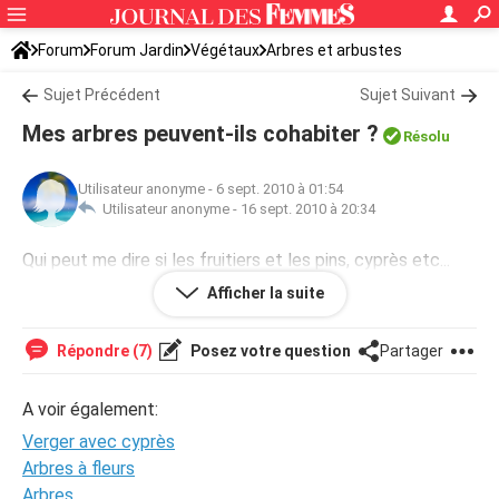
Forum
Forum Jardin
Végétaux
Arbres et arbustes
Sujet Précédent
Sujet Suivant
Mes arbres peuvent-ils cohabiter ?
Résolu
Utilisateur anonyme
-
6 sept. 2010 à 01:54
Utilisateur anonyme -
16 sept. 2010 à 20:34
Qui peut me dire si les fruitiers et les pins, cyprès etc...
font bon ménage ? Depuis quelques années, très peu de
Afficher la suite
fruits. Y a-t-il incomptabilité ?
Répondre (7)
Posez votre question
Partager
A voir également:
Verger avec cyprès
Arbres à fleurs
Arbres