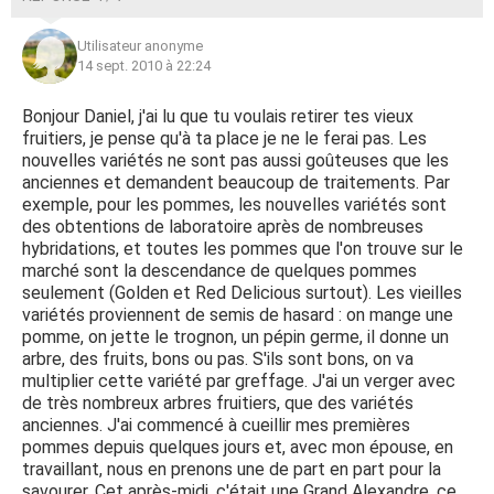
Utilisateur anonyme
14 sept. 2010 à 22:24
Bonjour Daniel, j'ai lu que tu voulais retirer tes vieux
fruitiers, je pense qu'à ta place je ne le ferai pas. Les
nouvelles variétés ne sont pas aussi goûteuses que les
anciennes et demandent beaucoup de traitements. Par
exemple, pour les pommes, les nouvelles variétés sont
des obtentions de laboratoire après de nombreuses
hybridations, et toutes les pommes que l'on trouve sur le
marché sont la descendance de quelques pommes
seulement (Golden et Red Delicious surtout). Les vieilles
variétés proviennent de semis de hasard : on mange une
pomme, on jette le trognon, un pépin germe, il donne un
arbre, des fruits, bons ou pas. S'ils sont bons, on va
multiplier cette variété par greffage. J'ai un verger avec
de très nombreux arbres fruitiers, que des variétés
anciennes. J'ai commencé à cueillir mes premières
pommes depuis quelques jours et, avec mon épouse, en
travaillant, nous en prenons une de part en part pour la
savourer. Cet après-midi, c'était une Grand Alexandre, ce