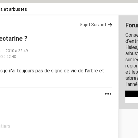
s et arbustes
Foru
Sujet Suivant
Consei
ectarine ?
d'ent
Haies,
juin 2010 à 22:49
arbus
10 à 22:40
sur l
région
mais je n'ai toujours pas de signe de vie de l'arbre et
et le
arbres
l'anné
itiers