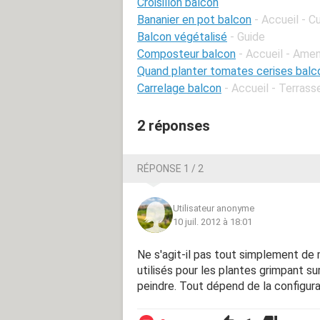
Croisillon balcon
Bananier en pot balcon
- Accueil - C
Balcon végétalisé
- Guide
Composteur balcon
- Accueil - Am
Quand planter tomates cerises balc
Carrelage balcon
- Accueil - Terrass
2 réponses
RÉPONSE 1 / 2
Utilisateur anonyme
10 juil. 2012 à 18:01
Ne s'agit-il pas tout simplement de
utilisés pour les plantes grimpant su
peindre. Tout dépend de la configur