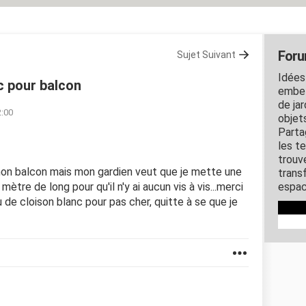
Foru
Sujet Suivant
Idées
c pour balcon
embel
de jar
2:00
objet
Parta
les t
trouv
 mon balcon mais mon gardien veut que je mette une
transf
mètre de long pour qu'il n'y ai aucun vis à vis...merci
espac
de cloison blanc pour pas cher, quitte à se que je