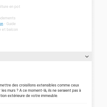
ulture en pot
endements
on
- Guide
e et balcon
 mettre des croisillons extensibles comme ceux
r les murs ? A ce moment-là, ils ne seraient pas à
ation extérieure de votre immeuble.