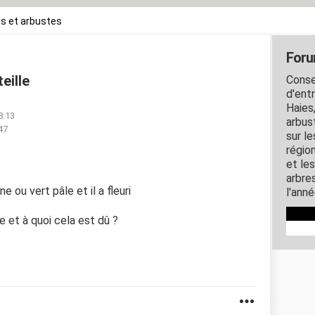
s et arbustes
Foru
eille
Consei
d'ent
Haies,
8:13
arbus
47
sur l
région
et le
arbres
e ou vert pâle et il a fleuri
l'anné
 et à quoi cela est dû ?