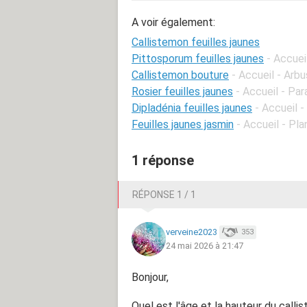
A voir également:
Callistemon feuilles jaunes
Pittosporum feuilles jaunes
- Accuei
Callistemon bouture
- Accueil - Arb
Rosier feuilles jaunes
- Accueil - Pa
Dipladénia feuilles jaunes
- Accueil -
Feuilles jaunes jasmin
- Accueil - Pl
1 réponse
RÉPONSE 1 / 1
verveine2023
353
24 mai 2026 à 21:47
Bonjour,
Quel est l'âge et la hauteur du callis