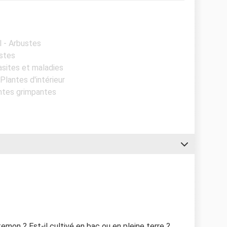
l - Arbustes
ustes
rasites et maladies
 Plantes d'intérieur
antes grimpantes
temon ? Est-il cultivé en bac ou en pleine terre ?