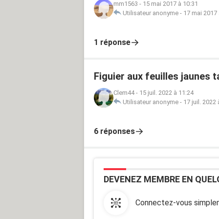
mm1563
-
15 mai 2017 à 10:31
Utilisateur anonyme
-
17 mai 2017 
1 réponse
Figuier aux feuilles jaunes 
Clem44
-
15 juil. 2022 à 11:24
Utilisateur anonyme
-
17 juil. 2022
6 réponses
DEVENEZ MEMBRE EN QUEL
Connectez-vous simplem