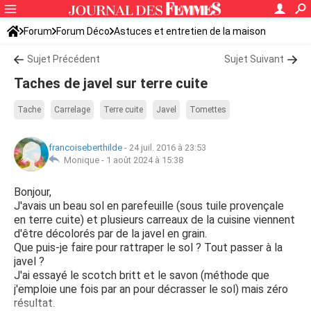
Forum
Forum Déco
Astuces et entretien de la maison
Sujet Précédent
Sujet Suivant
Taches de javel sur terre cuite
Tache
Carrelage
Terre cuite
Javel
Tomettes
francoiseberthilde
-
24 juil. 2016 à 23:53
Monique -
1 août 2024 à 15:38
Bonjour,
J'avais un beau sol en parefeuille (sous tuile provençale
en terre cuite) et plusieurs carreaux de la cuisine viennent
d'être décolorés par de la javel en grain.
Que puis-je faire pour rattraper le sol ? Tout passer à la
javel ?
J'ai essayé le scotch britt et le savon (méthode que
j'emploie une fois par an pour décrasser le sol) mais zéro
résultat.