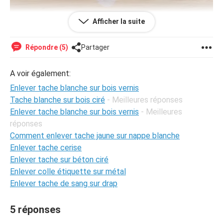
Afficher la suite
Répondre (5)
Partager
A voir également:
Enlever tache blanche sur bois vernis
Tache blanche sur bois ciré
- Meilleures réponses
Enlever tache blanche sur bois vernis​
- Meilleures
J'ai ces taches à enlever sur un lustre en bois. Je ne sais
réponses
pas à quoi elles sont dues car je l'ai acheté comme ça.
Lorsqu'on humidifie les taches elles disparaissent, mais
Comment enlever tache jaune sur nappe blanche
dès que ça sèche elles réapparaissent. Le bois ne semble
Enlever tache cerise
pas vernis
Enlever tache sur béton ciré
Enlever colle étiquette sur métal
Merci d'avance
Enlever tache de sang sur drap
5 réponses