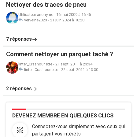
Nettoyer des traces de pneu
Utilisateur anonyme
-
16 mai 2009 à 16:46
verveine2023
-
21 juin 2024 à 18:28
7 réponses
Comment nettoyer un parquet taché ?
linter_Crashounette
-
21 sept. 2011 à 23:34
linter_Crashounette
-
22 sept. 2011 à 13:30
2 réponses
DEVENEZ MEMBRE EN QUELQUES CLICS
Connectez-vous simplement avec ceux qui
partagent vos intérêts