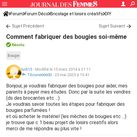
Forum
Forum Déco
Bricolage et loisirs créatifs
DIY
Sujet Précédent
Sujet Suivant
Comment fabriquer des bougies soi-même
Résolu
Bougie
ludi15
-
Modifié le 15 mars 2014 à 21:11
Titoune66600
-
25 mai 2025 à 15:41
Bonjour, je voudrais fabriquer des bougies pour aider, mes
parents à payer mes études. Donc par la suite les vendres
(ds des brocantes etc ...)
Je voudrais savoir toutes les étapes pour fabriquer des
bougies parfumées !
et où acheter le matériel (les mèches de bougies etc ...)
je trouve que c 1 beau projet de loisirs creatifs alors
merci de me répondre au plus vite !