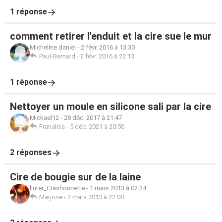
1 réponse
comment retirer l'enduit et la cire sue le mur
Micheline daniel
-
2 févr. 2016 à 13:30
Paul-Bernard
-
2 févr. 2016 à 22:13
1 réponse
Nettoyer un moule en silicone sali par la cire
Mickael12
-
28 déc. 2017 à 21:47
Franalisa
-
5 déc. 2021 à 20:50
2 réponses
Cire de bougie sur de la laine
linter_Crashounette
-
1 mars 2013 à 02:24
Marjorie
-
2 mars 2013 à 22:00