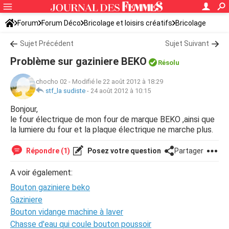
Forum
Forum Déco
Bricolage et loisirs créatifs
Bricolage
Sujet Précédent
Sujet Suivant
Problème sur gaziniere BEKO
Résolu
chocho 02
-
Modifié le 22 août 2012 à 18:29
stf_la sudiste
-
24 août 2012 à 10:15
Bonjour,
le four électrique de mon four de marque BEKO ,ainsi que
la lumiere du four et la plaque électrique ne marche plus.
Répondre (1)
Posez votre question
Partager
A voir également:
Bouton gaziniere beko
Gaziniere
Bouton vidange machine à laver
Chasse d'eau qui coule bouton poussoir