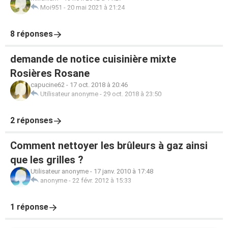
Moi951
-
20 mai 2021 à 21:24
8 réponses
demande de notice cuisinière mixte
Rosières Rosane
capucine62
-
17 oct. 2018 à 20:46
Utilisateur anonyme
-
29 oct. 2018 à 23:50
2 réponses
Comment nettoyer les brûleurs à gaz ainsi
que les grilles ?
Utilisateur anonyme
-
17 janv. 2010 à 17:48
anonyme
-
22 févr. 2012 à 15:33
1 réponse