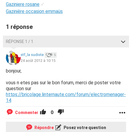
Gaziniere rosane
✓
Gazinière occasion emmaüs
1 réponse
RÉPONSE 1 / 1
stf_la sudiste
5
24 août 2012 à 10:15
bonjour,
vous n etes pas sur le bon forum, merci de poster votre
question sur
https://bricolage.linternaute.com/forum/electromenager-
14
0
Commenter
Répondre
Posez votre question