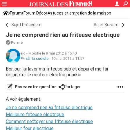
Forum
Forum Déco
Astuces et entretien de la maison
Sujet Précédent
Sujet Suivant
Je ne comprend rien au friteuse electrique
Fermé
elo
-
Modifié le 9 mai 2012 à 15:40
stf_la sudiste
-
10 mai 2012 à 11:57
Bonjour, jai laver ma friteuse seb et depui el me fai
disjoncter le conteur electric pourkoi
Posez votre question
Partager
A voir également:
Je ne comprend rien au friteuse electrique
Meilleure friteuse électrique
Comment nettoyer une friteuse électrique
Meilleur four electrique